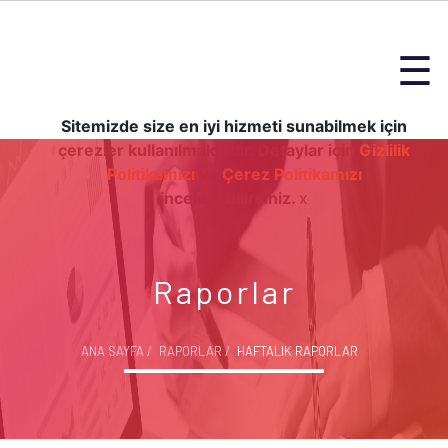
☰
Sitemizde size en iyi hizmeti sunabilmek için
çerezler kullanılmaktadır. Detaylar için
Gizlilik
Politikamızı
ve
Çerez Politikamızı
inceleyebilirsiniz.
x
Raporlar
ANA SAYFA
RAPORLAR
HAFTALIK RAPORLAR