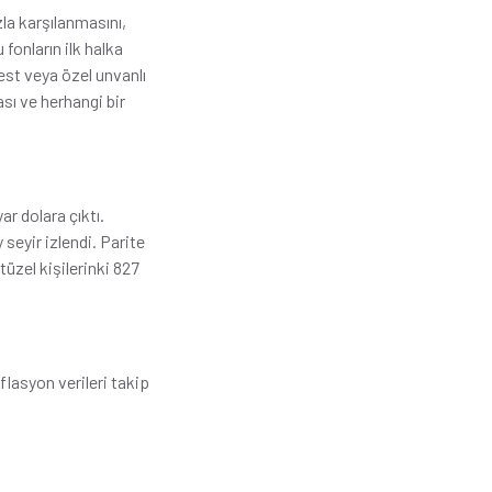
zla karşılanmasını,
 fonların ilk halka
est veya özel unvanlı
ası ve herhangi bir
.
ar dolara çıktı.
seyir izlendi. Parite
tüzel kişilerinki 827
lasyon verileri takip