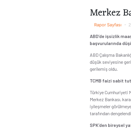
Merkez Ban
Rapor Sayfası
2
ABD’de işsizlik maa
başvurularında düş
ABD Çalışma Bakanlığın
düşük seviyesine geril
gerilemiş oldu.
TCMB faizi sabit tu
Türkiye Cumhuriyeti Me
Merkez Bankası, kara
iyileşmeler görülmeye 
tarafından dengelendiğ
SPK’den bireysel ya