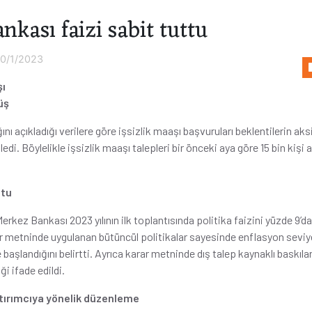
kası faizi sabit tuttu
0/1/2023
şı
üş
ı açıkladığı verilere göre işsizlik maaşı başvuruları beklentilerin aks
edi. Böylelikle işsizlik maaşı talepleri bir önceki aya göre 15 bin kişi 
ttu
rkez Bankası 2023 yılının ilk toplantısında politika faizini yüzde 9’da
r metninde uygulanan bütüncül politikalar sayesinde enflasyon seviy
başlandığını belirtti. Ayrıca karar metninde dış talep kaynaklı baskıları
i ifade edildi.
tırımcıya yönelik düzenleme