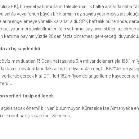
u(SPK), bireysel yatırımcıların taleplerinin ilk halka arzlarda daha fa
cıya sahip veya fonun büyük bir kısmının az sayıda yatırımcıya ait olduğu
larını engellemeye yönelik kararlar aldı. SPK haftalık bülteninde, serb
umsal yatırımcı sayılabilmeleri için yatırımcı sayısının 50’den az olmam
on katılma payının yüzde 20’den fazla olmaması gerekeceği duyuruldu
a artış kaydedildi
öviz mevduatları 13 Ocak haftasında 3,4 milyar dolar artışla 198,1 mily
a döviz mevduatlarındaki artış 6 milyar doları geçti. KKM’de ise yatay 
ş verilerde gerçek kişi DTH’leri 182 milyon dolar gerileme kaydederken 
terdi..
n verileri takip edilecek
 açıklanacak önemli bir veri bulunmuyor. Küreselde ise Almanya’da enf
i el konut satış rakamları izlenecek.