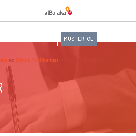
ĞI
ABONE OL
MÜŞTERİ OL
mızı
ve
Çerez Politikamızı
inceleyebilirsiniz.
x
R