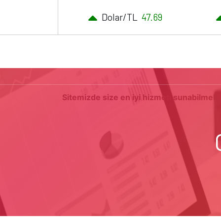
Dolar/TL
47.69
RA
Sitemizde size en iyi hizmeti sunabilmek i