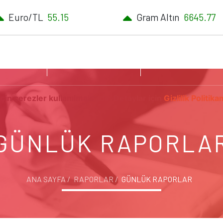
Euro/TL
55.15
Gram Altın
6645.77
PORLAR
EKONOMİ NOTLARI
KATILIM BANKACILI
çin çerezler kullanılmaktadır. Detaylar için
Gizlilik Politika
GÜNLÜK RAPORLA
ANA SAYFA
RAPORLAR
GÜNLÜK RAPORLAR