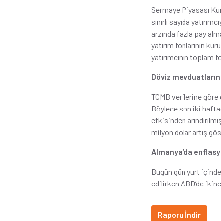
Sermaye Piyasası Kurul
sınırlı sayıda yatırım
arzında fazla pay alma
yatırım fonlarının kur
yatırımcının toplam f
Döviz mevduatlarınd
TCMB verilerine göre d
Böylece son iki haftad
etkisinden arındırılmı
milyon dolar artış gös
Almanya’da enflasyo
Bugün gün yurt içinde
edilirken ABD’de ikinc
Raporu İndir