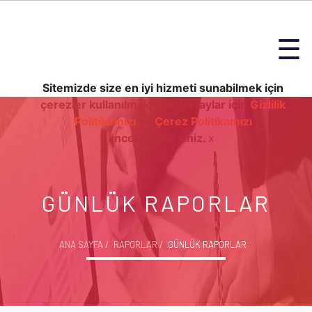
☰
Sitemizde size en iyi hizmeti sunabilmek için
çerezler kullanılmaktadır. Detaylar için
Gizlilik
Politikamızı
ve
Çerez Politikamızı
inceleyebilirsiniz.
x
GÜNLÜK RAPORLAR
ANA SAYFA
RAPORLAR
GÜNLÜK RAPORLAR