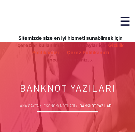
☰
Sitemizde size en iyi hizmeti sunabilmek için
çerezler kullanılmaktadır. Detaylar için
Gizlilik
Politikamızı
ve
Çerez Politikamızı
inceleyebilirsiniz.
x
BANKNOT YAZILARI
ANA SAYFA
EKONOMİ NOTLARI
BANKNOT YAZILARI