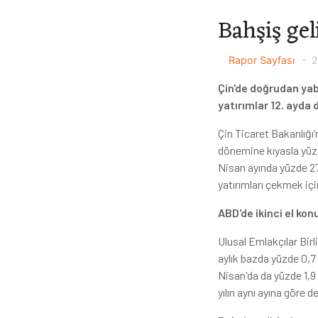
Bahşiş gel
Rapor Sayfası
2
Çin'de doğrudan ya
yatırımlar 12. ayda 
Çin Ticaret Bakanlığı’
dönemine kıyasla yüzd
Nisan ayında yüzde 27
yatırımları çekmek için
ABD'de ikinci el kon
Ulusal Emlakçılar Birl
aylık bazda yüzde 0,7 
Nisan'da da yüzde 1,9 
yılın aynı ayına göre d