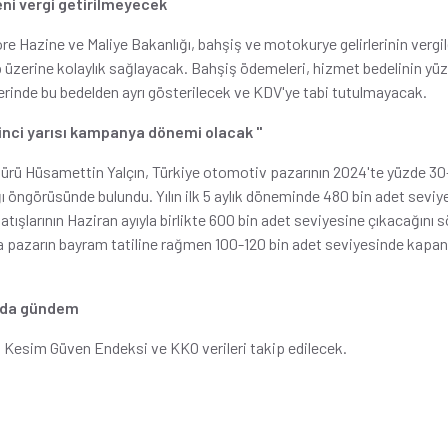
eni vergi getirilmeyecek
re Hazine ve Maliye Bakanlığı, bahşiş ve motokurye gelirlerinin verg
p üzerine kolaylık sağlayacak. Bahşiş ödemeleri, hizmet bedelinin y
erinde bu bedelden ayrı gösterilecek ve KDV'ye tabi tutulmayacak.
kinci yarısı kampanya dönemi olacak "
dürü Hüsamettin Yalçın, Türkiye otomotiv pazarının 2024'te yüzde 30
ı öngörüsünde bulundu. Yılın ilk 5 aylık döneminde 480 bin adet seviy
tışlarının Haziran ayıyla birlikte 600 bin adet seviyesine çıkacağını
da pazarın bayram tatiline rağmen 100-120 bin adet seviyesinde kapa
yada gündem
 Kesim Güven Endeksi ve KKO verileri takip edilecek.