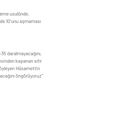
ileme usulünde,
üzde 10'unu aşmaması
-35 daralmayacağını,
esinden kapanan sıfır
 söyleyen Hüsamettin
nacağını öngörüyoruz"