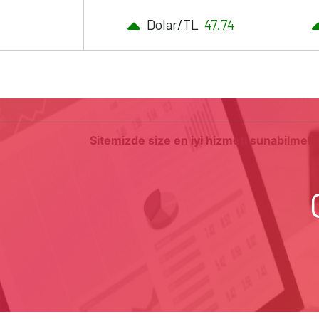
Dolar/TL
47.74
RA
Sitemizde size en iyi hizmeti sunabilmek i