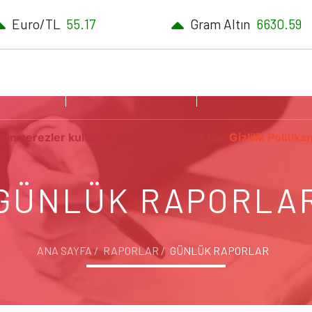
Euro/TL
55.17
Gram Altın
6630.59
PORLAR
EKONOMİ NOTLARI
KATILIM BANKACILI
çin çerezler kullanılmaktadır. Detaylar için
Gizlilik Politika
GÜNLÜK RAPORLA
ANA SAYFA
RAPORLAR
GÜNLÜK RAPORLAR