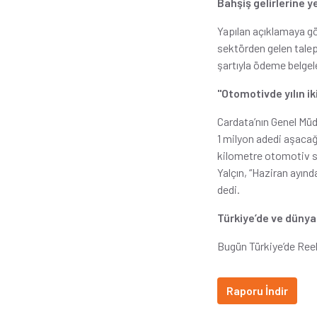
Bahşiş gelirlerine y
Yapılan açıklamaya gö
sektörden gelen tale
şartıyla ödeme belgel
"Otomotivde yılın i
Cardata’nın Genel Mü
1 milyon adedi aşacağ
kilometre otomotiv sa
Yalçın, “Haziran ayın
dedi.
Türkiye’de ve dün
Bugün Türkiye’de Reel
Raporu İndir