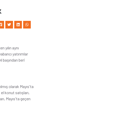
k
n yılın aynı
abancı yatırımlar
ıl başından beri
rılmış olarak Mayıs'ta
el konut satışları,
ları, Mayıs'ta geçen