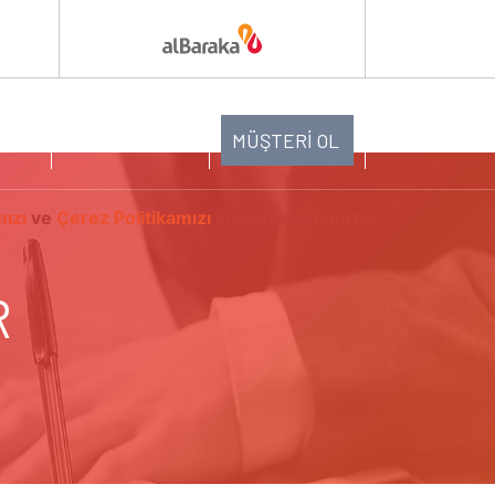
ĞI
ABONE OL
MÜŞTERİ OL
mızı
ve
Çerez Politikamızı
inceleyebilirsiniz.
x
R