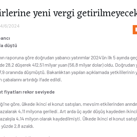
irlerine yeni vergi getirilmeyece
4/6/2024
bancı
da düştü
nın raporuna göre doğrudan yabancı yatırımlar 2024’ün ilk 5 ayında geçe
e 28,2 düşerek 412,51 milyar yuan (56,8 milyar dolar) oldu. Doğrudan y
,9 oranında düşmüştü. Bakanlıktan yapılan açıklamada yetkililerinin y
 çabalarını artırdığı ifade edildi.
ut fiyatları rekor seviyede
iği’ne göre, ülkede ikinci el konut satışları, mevsim etkilerinden arındı
azalarak 4,11 milyona geriledi. Art arda üç aydır düşüş kaydeden ikinci 
azalışla 4,14 milyon olarak kaydedilmişti. Ülkede ikinci el konut satış
e yüzde 2,8 azaldı.