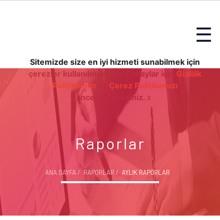
☰
Sitemizde size en iyi hizmeti sunabilmek için
çerezler kullanılmaktadır. Detaylar için
Gizlilik
Politikamızı
ve
Çerez Politikamızı
inceleyebilirsiniz.
x
Raporlar
ANA SAYFA
RAPORLAR
AYLIK RAPORLAR