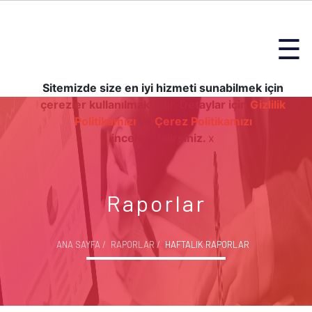
☰
Sitemizde size en iyi hizmeti sunabilmek için
çerezler kullanılmaktadır. Detaylar için
Gizlilik
Politikamızı
ve
Çerez Politikamızı
inceleyebilirsiniz.
x
Raporlar
ANA SAYFA
RAPORLAR
HAFTALIK RAPORLAR