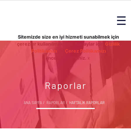
☰
Sitemizde size en iyi hizmeti sunabilmek için
çerezler kullanılmaktadır. Detaylar için
Gizlilik
Politikamızı
ve
Çerez Politikamızı
inceleyebilirsiniz.
x
Raporlar
ANA SAYFA
RAPORLAR
HAFTALIK RAPORLAR