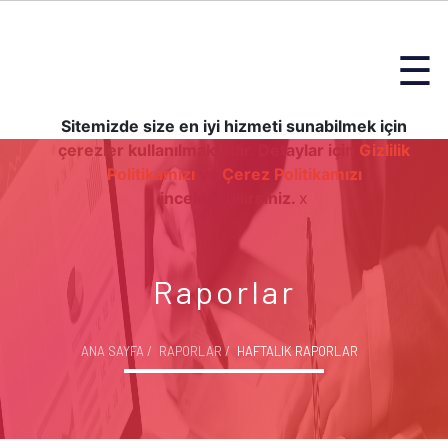
☰
Sitemizde size en iyi hizmeti sunabilmek için
çerezler kullanılmaktadır. Detaylar için
Gizlilik
Politikamızı
ve
Çerez Politikamızı
inceleyebilirsiniz.
x
Raporlar
ANA SAYFA
RAPORLAR
HAFTALIK RAPORLAR