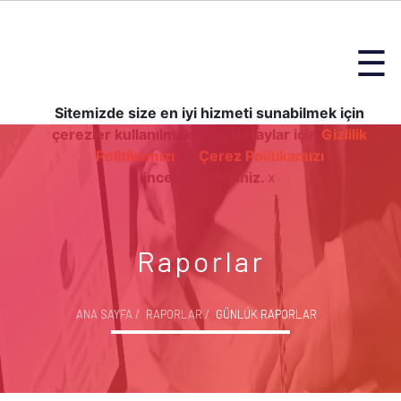
☰
Sitemizde size en iyi hizmeti sunabilmek için
çerezler kullanılmaktadır. Detaylar için
Gizlilik
Politikamızı
ve
Çerez Politikamızı
inceleyebilirsiniz.
x
Raporlar
ANA SAYFA
RAPORLAR
GÜNLÜK RAPORLAR