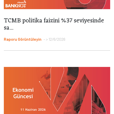
TCMB politika faizini %37 seviyesinde
sa...
Raporu Görüntüleyin
> 12/6/2026