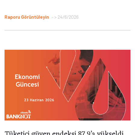
Raporu Görüntüleyin
> 24/6/2026
Tüketici güven endeksi 87,9’a yükseldi