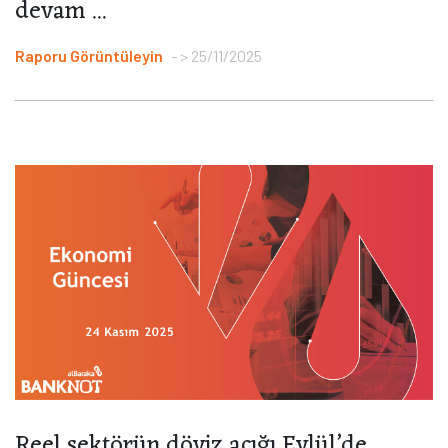
devam ...
Raporu Görüntüleyin
> 25/11/2025
Reel sektörün döviz açığı Eylül’de