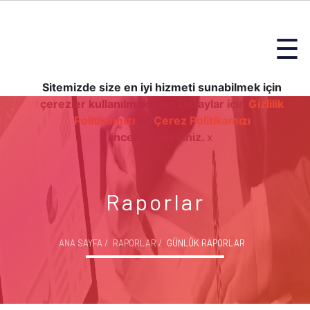
☰
Sitemizde size en iyi hizmeti sunabilmek için
çerezler kullanılmaktadır. Detaylar için
Gizlilik
Politikamızı
ve
Çerez Politikamızı
inceleyebilirsiniz.
x
Raporlar
ANA SAYFA
RAPORLAR
GÜNLÜK RAPORLAR