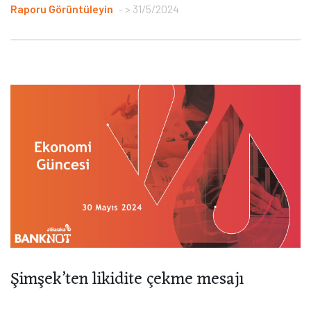
Raporu Görüntüleyin
> 31/5/2024
Şimşek’ten likidite çekme mesajı