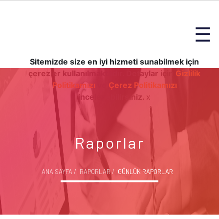
☰
Sitemizde size en iyi hizmeti sunabilmek için
çerezler kullanılmaktadır. Detaylar için
Gizlilik
Politikamızı
ve
Çerez Politikamızı
inceleyebilirsiniz.
x
Raporlar
ANA SAYFA
RAPORLAR
GÜNLÜK RAPORLAR