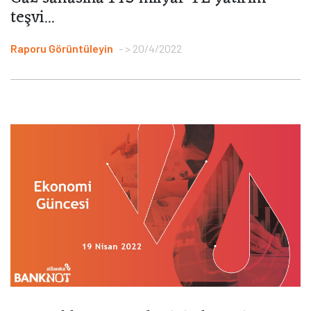
teşvi...
Raporu Görüntüleyin
> 20/4/2022