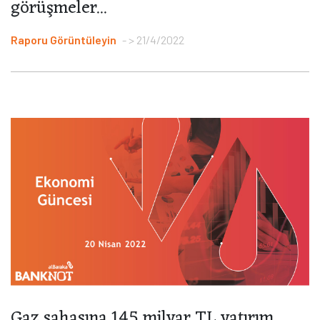
görüşmeler...
Raporu Görüntüleyin
> 21/4/2022
Gaz sahasına 145 milyar TL yatırım