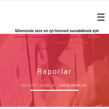
☰
Sitemizde size en iyi hizmeti sunabilmek için
çerezler kullanılmaktadır. Detaylar için
Gizlilik
Politikamızı
ve
Çerez Politikamızı
inceleyebilirsiniz.
x
Raporlar
ANA SAYFA
RAPORLAR
GÜNLÜK RAPORLAR