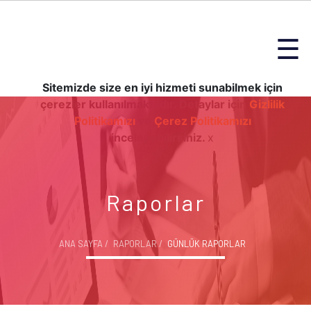
☰
Sitemizde size en iyi hizmeti sunabilmek için
çerezler kullanılmaktadır. Detaylar için
Gizlilik
Politikamızı
ve
Çerez Politikamızı
inceleyebilirsiniz.
x
Raporlar
ANA SAYFA
RAPORLAR
GÜNLÜK RAPORLAR